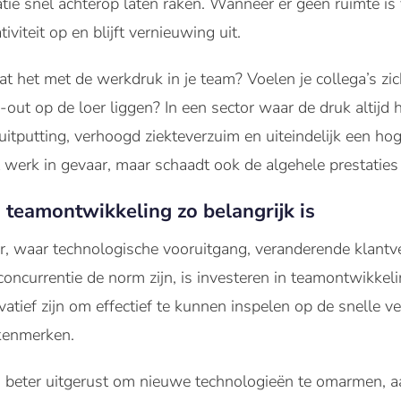
atie snel achterop laten raken. Wanneer er geen ruimte is
viteit op en blijft vernieuwing uit.
aat het met de werkdruk in je team? Voelen je collega’s z
-out op de loer liggen? In een sector waar de druk altijd
itputting, verhoogd ziekteverzuim en uiteindelijk een hog
t werk in gevaar, maar schaadt ook de algehele prestaties
teamontwikkeling zo belangrijk is
tor, waar technologische vooruitgang, veranderende klant
oncurrentie de norm zijn, is investeren in teamontwikkel
ovatief zijn om effectief te kunnen inspelen op de snelle
 kenmerken.
 beter uitgerust om nieuwe technologieën te omarmen, 