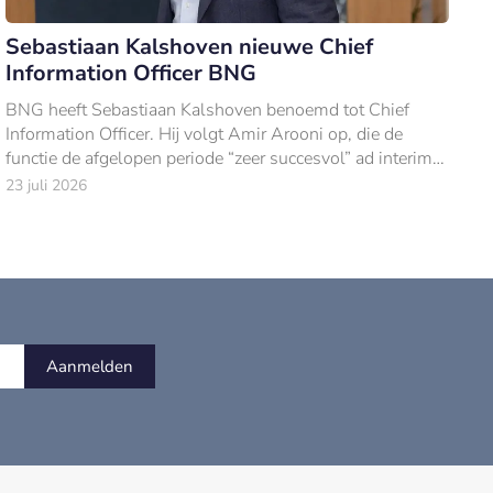
Sebastiaan Kalshoven nieuwe Chief
Information Officer BNG
BNG heeft Sebastiaan Kalshoven benoemd tot Chief
Information Officer. Hij volgt Amir Arooni op, die de
functie de afgelopen periode “zeer succesvol” ad interim
vervulde.
23 juli 2026
Aanmelden