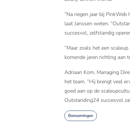
“Na negen jaar bij PinkWeb 
laat Janssen weten. “Outstan
succesvol, zelfstandig opere
“Maar zoals het een scaleup be
komende jaren richting aan t
Adriaan Kom, Managing Direct
het team. “Hij brengt veel er
goed aan op de scaleupcultuu
Outstanding24 succesvol zal
Benoemingen