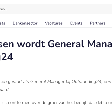
ken…
sts
Bankensector
Vacatures
Events
Partners
sen wordt General Mana
g24
nssen gestart als General Manager bij Outstanding24, een
uard.
n zich ontfermen over de groei van het bedrijf, dat debit