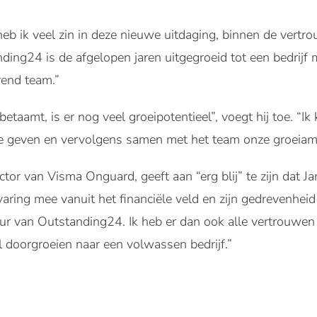
heb ik veel zin in deze nieuwe uitdaging, binnen de vert
ding24 is de afgelopen jaren uitgegroeid tot een bedrijf 
rend team.”
taamt, is er nog veel groeipotentieel”, voegt hij toe. “Ik k
e geven en vervolgens samen met het team onze groeiambi
or van Visma Onguard, geeft aan “erg blij” te zijn dat J
varing mee vanuit het financiële veld en zijn gedrevenheid
r van Outstanding24. Ik heb er dan ook alle vertrouwen i
 doorgroeien naar een volwassen bedrijf.”