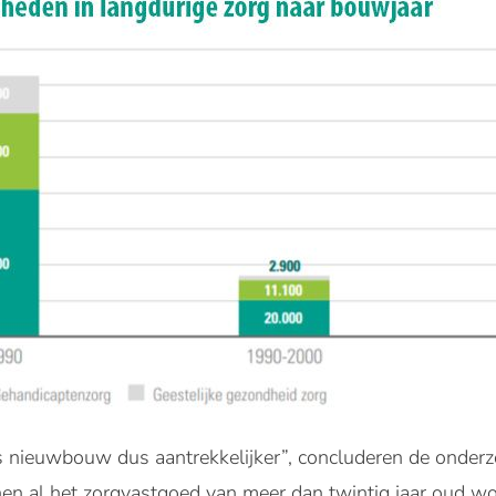
is nieuwbouw dus aantrekkelijker”, concluderen de onderzo
n al het zorgvastgoed van meer dan twintig jaar oud w