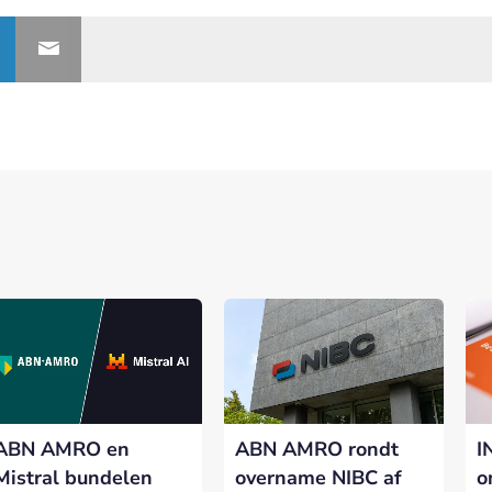
ABN AMRO en
ABN AMRO rondt
I
Mistral bundelen
overname NIBC af
o