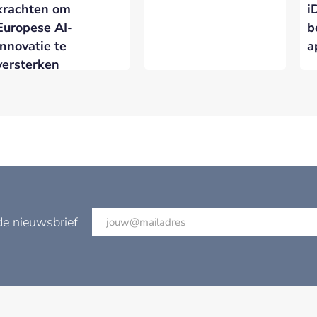
krachten om
i
Europese AI-
b
innovatie te
a
versterken
de nieuwsbrief