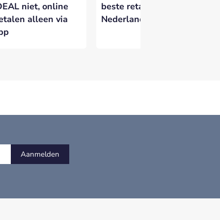
DEAL niet, online
beste retailbank van
ge
etalen alleen via
Nederland
do
pp
fr
Aanmelden