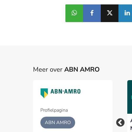
Meer over
ABN AMRO
Woningmarkt koelt
ABN AMRO – ODDO
verder af nu hogere
BHF voor vijfde jaar
rente de vraag
op rij Best Benelux
afremt
Broker
Profielpagina
ABN AMRO