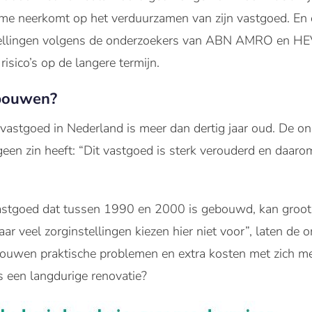
me neerkomt op het verduurzamen van zijn vastgoed. En da
instellingen volgens de onderzoekers van ABN AMRO en H
isico’s op de langere termijn.
bouwen?
astgoed in Nederland is meer dan dertig jaar oud. De on
en zin heeft: “Dit vastgoed is sterk verouderd en daaro
astgoed dat tussen 1990 en 2000 is gebouwd, kan groots
ar veel zorginstellingen kiezen hier niet voor”, laten de 
uwen praktische problemen en extra kosten met zich mee
ns een langdurige renovatie?