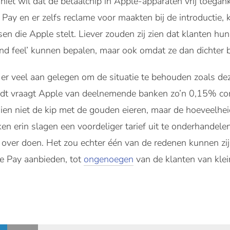
 niet wil dat de betaalchip in Apple-apparaten vrij toegan
ay en er zelfs reclame voor maakten bij de introductie, k
en die Apple stelt. Liever zouden zij zien dat klanten hu
nd feel’ kunnen bepalen, maar ook omdat ze dan dichter bi
r veel aan gelegen om de situatie te behouden zoals deze 
uidt vraagt Apple van deelnemende banken zo’n 0,15% com
n niet de kip met de gouden eieren, maar de hoeveelheid
ken erin slagen een voordeliger tarief uit te onderhandele
 over doen. Het zou echter één van de redenen kunnen zijn
le Pay aanbieden, tot
ongenoegen
van de klanten van kle