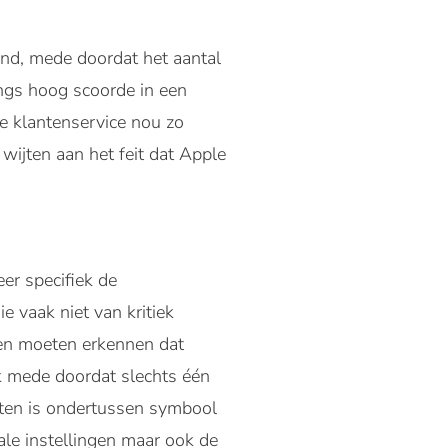
land, mede doordat het aantal
angs hoog scoorde in een
de klantenservice nou zo
 wijten aan het feit dat Apple
er specifiek de
 vaak niet van kritiek
len moeten erkennen dat
jk mede doordat slechts één
aten is ondertussen symbool
le instellingen maar ook de