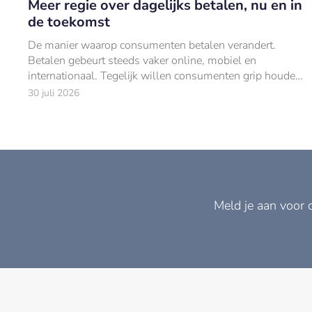
Meer regie over dagelijks betalen, nu en in
de toekomst
De manier waarop consumenten betalen verandert.
Betalen gebeurt steeds vaker online, mobiel en
internationaal. Tegelijk willen consumenten grip houden
op hun uitgaven.
30 juli 2026
Meld je aan voor 