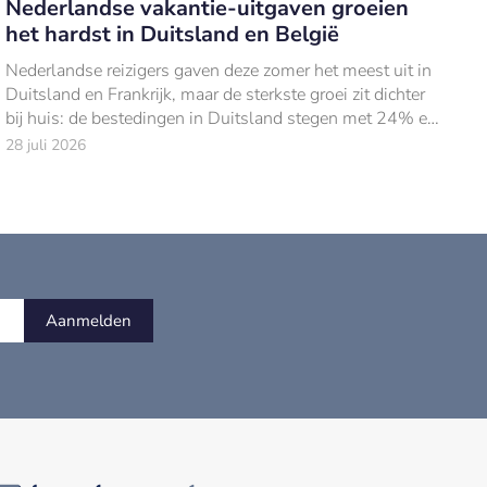
Nederlandse vakantie-uitgaven groeien
het hardst in Duitsland en België
Nederlandse reizigers gaven deze zomer het meest uit in
Duitsland en Frankrijk, maar de sterkste groei zit dichter
bij huis: de bestedingen in Duitsland stegen met 24% en
in België met 18% ten opzich
28 juli 2026
Aanmelden