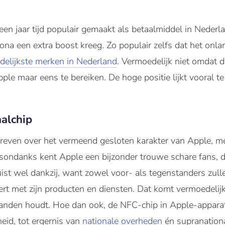
 een jaar tijd populair gemaakt als betaalmiddel in Neder
ona een extra boost kreeg. Zo populair zelfs dat het onl
ndelijkste merken in Nederland
. Vermoedelijk niet omdat 
le maar eens te bereiken. De hoge positie lijkt vooral te
alchip
hreven over het vermeend gesloten karakter van Apple, me
ondanks kent Apple een bijzonder trouwe schare fans, die
uist wel dankzij, want zowel voor- als tegenstanders zul
vert met zijn producten en diensten. Dat komt vermoedeli
n handen houdt. Hoe dan ook, de NFC-chip in Apple-appar
eid, tot ergernis van
nationale overheden
én supranationa