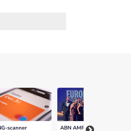
NG-scanner
ABN AMRO
Kw