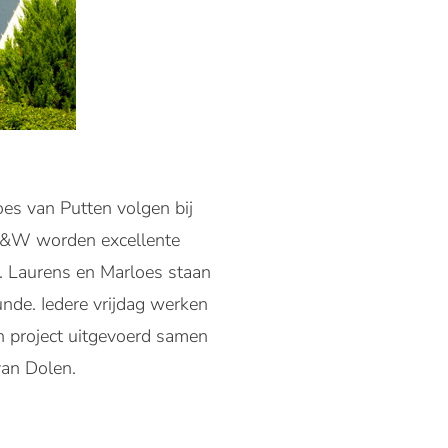
oes van Putten volgen bij
OC&W worden excellente
n. Laurens en Marloes staan
unde. Iedere vrijdag werken
 project uitgevoerd samen
van Dolen.