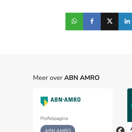
Meer over
ABN AMRO
Profielpagina
Woningmarkt koelt
ABN AMRO – ODDO
ABN AMRO