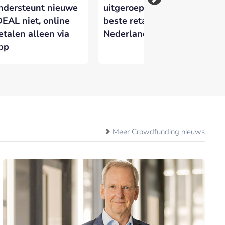
ndersteunt nieuwe
uitgeroepen tot
Ne
DEAL niet, online
beste retailbank van
ge
etalen alleen via
Nederland
do
pp
fr
Meer Crowdfunding nieuws