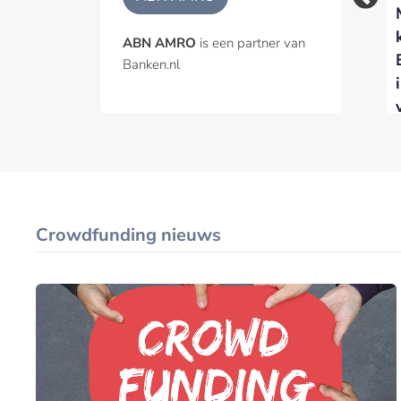
verder af nu hogere
BHF voor vijfde jaar
rente de vraag
op rij Best Benelux
ABN AMRO
is een partner van
afremt
Broker
Banken.nl
Crowdfunding nieuws