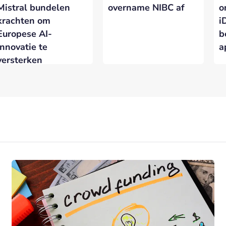
Mistral bundelen
overname NIBC af
o
krachten om
i
Europese AI-
b
innovatie te
a
versterken