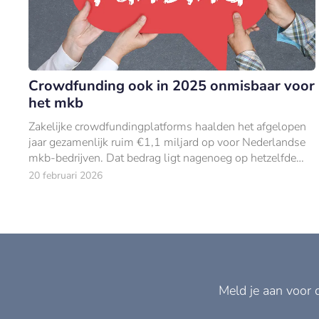
Crowdfunding ook in 2025 onmisbaar voor
het mkb
Zakelijke crowdfundingplatforms haalden het afgelopen
jaar gezamenlijk ruim €1,1 miljard op voor Nederlandse
mkb-bedrijven. Dat bedrag ligt nagenoeg op hetzelfde
niveau als in 2024.
20 februari 2026
Meld je aan voor 