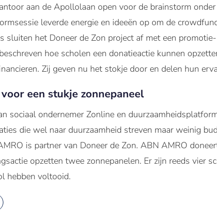
kantoor aan de Apollolaan open voor de brainstorm onder 
ormsessie leverde energie en ideeën op om de crowdfundi
 sluiten het Doneer de Zon project af met een promoti
t beschreven hoe scholen een donatieactie kunnen opzett
inancieren. Zij geven nu het stokje door en delen hun erva
 voor een stukje zonnepaneel
an sociaal ondernemer Zonline en duurzaamheidsplatform 
aties die wel naar duurzaamheid streven maar weinig bud
AMRO is partner van Doneer de Zon. ABN AMRO doneert d
sactie opzetten twee zonnepanelen. Er zijn reeds vier sc
l hebben voltooid.