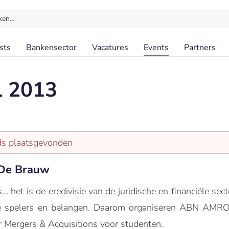
ken…
sts
Bankensector
Vacatures
Events
Partners
l 2013
eds plaatsgevonden
De Brauw
. het is de eredivisie van de juridische en financiële sec
te spelers en belangen. Daarom organiseren ABN AMR
r Mergers & Acquisitions voor studenten.