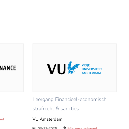
Leergang Financieel-economisch
strafrecht & sancties
VU Amsterdam
end
03-11-2026
86 dagen resterend