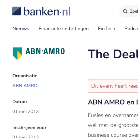
Zoe
Nieuws
Financiële instellingen
FinTech
Podca
The Dea
Organisatie
Dit event heeft re
ABN AMRO
ABN AMRO en 
Datum
01 mei 2013
Fusies en overnames..
wel met de groots
Inschrijven voor
business course ove
01 mei 2013