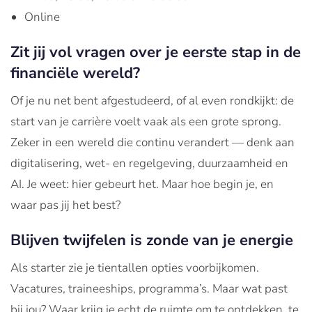
Online
Zit jij vol vragen over je eerste stap in de
financiële wereld?
Of je nu net bent
afgestudeerd
, of al even
rondkijkt
: de
start
van
je
carrière
voelt
vaak
als
een
grote
sprong
.
Zeker
in
een
wereld
die
continu
verandert
—
denk
aan
digitalisering
, wet-
en
regelgeving
,
duurzaamheid
en
AI. Je
weet
:
hier
gebeurt
het. Maar
hoe
begin je,
en
waar
pas
jij
het best?
Blijven twijfelen is zonde van je energie
Als starter
zie
je
tientallen
opties
voorbijkomen
.
Vacatures
, traineeships,
programma’s
. Maar wat past
bij
jou
?
Waar
krijg
je
echt
de
ruimte
om
te
ontdekken
,
te