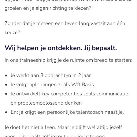
groeien
én
je eigen
richting
te
kiezen
?
Zonder dat je meteen een leven lang vastzit aan één
keuze?
Wij helpen je ontdekken. Jij bepaalt.
In
ons
traineeship
krijg
je de
ruimte
om breed
te
starten
:
Je werkt aan 3 opdrachten in 2 jaar
Je volgt opleidingen zoals Wft Basis
Je ontwikkelt key competenties zoals communicatie
en probleemoplossend denken
En: je krijgt een persoonlijke talentcoach naast je.
Je doet het niet alleen. Maar je blijft wel altijd jezelf
voor. Je bepaalt zélf je route, op jouw tempo.