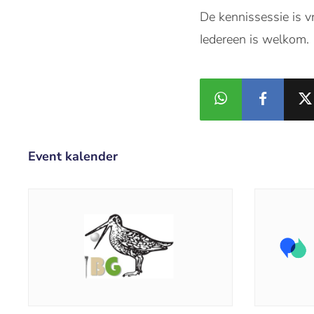
De
kennissessie
is
v
Iedereen
is
welkom
.
Event kalender