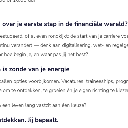
00 of 16:00 uur
en over je eerste stap in de financiële wereld?
gestudeerd
, of al even
rondkijkt
: de start
van
je
carrière
voe
ntinu
verandert
—
denk
aan
digitalisering
, wet-
en
regelg
ar
hoe
begin je,
en
waar
pas
jij
het best?
n is zonde van je energie
tallen
opties
voorbijkomen
.
Vacatures
, traineeships,
prog
e
om
te
ontdekken
,
te
groeien
én
je eigen
richting
te
kieze
 een leven lang vastzit aan één keuze?
tdekken. Jij bepaalt.