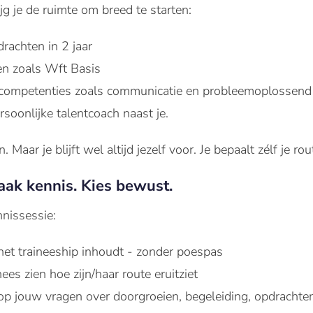
ijg
je de
ruimte
om breed
te
starten
:
rachten in 2 jaar
gen zoals Wft Basis
y competenties zoals communicatie en probleemoplossen
ersoonlijke talentcoach naast je.
n. Maar je blijft wel altijd jezelf voor. Je bepaalt zélf je r
Maak kennis. Kies bewust.
nnissessie:
het traineeship inhoudt - zonder poespas
ees zien hoe zijn/haar route eruitziet
 op jouw vragen over doorgroeien, begeleiding, opdrachte