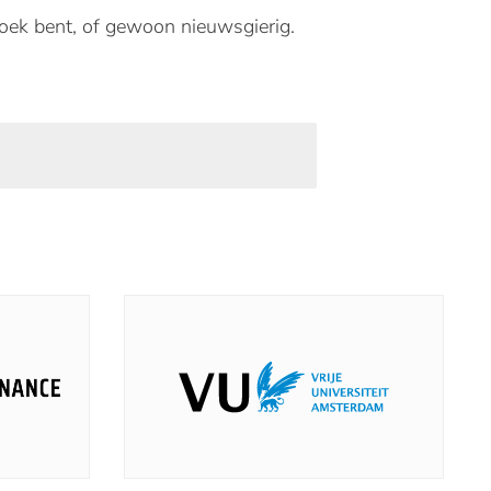
oek
bent
, of
gewoon
nieuwsgierig
.