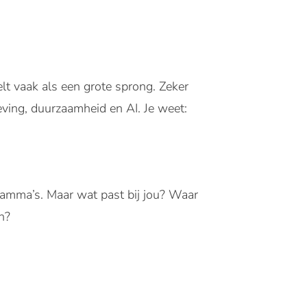
lt
vaak
als
een
grote
sprong
.
Zeker
eving
,
duurzaamheid
en
AI. Je
weet
:
ramma’s
. Maar wat past
bij
jou
?
Waar
n
?