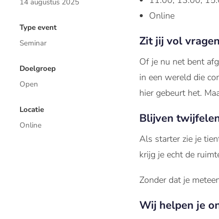
11:00, 13:00, 15:
14 augustus 2025
Online
Type event
Zit jij vol vrag
Seminar
Of je nu net bent
af
Doelgroep
in
een
wereld
die
co
Open
hier
gebeurt
het. Ma
Locatie
Blijven twijfele
Online
Als starter
zie
je
tien
krijg
je
echt
de
ruimt
Zonder dat je meteen
Wij helpen je on