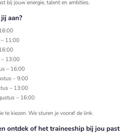
st bij jouw energie, talent en ambities.
jij aan?
 16:00
 – 11:00
 16:00
 – 13:00
us – 16:00
stus – 9:00
tus – 13:00
ustus – 16:00
e te kiezen. We sturen je vooraf de link.
n ontdek of het traineeship bij jou past