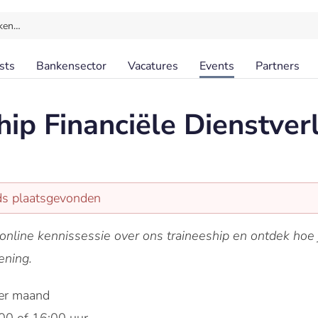
ken…
sts
Bankensector
Vacatures
Events
Partners
hip Financiële Dienstver
eds plaatsgevonden
online kennissessie over ons traineeship en ontdek hoe jij
ening.
per maand