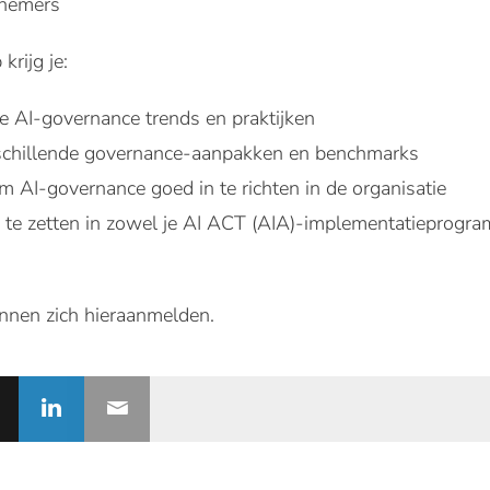
lnemers
rijg je:
ste AI-governance trends en praktijken
rschillende governance-aanpakken en benchmarks
m AI-governance goed in te richten in de organisatie
n te zetten in zowel je AI ACT (AIA)-implementatieprogra
nnen zich hieraanmelden.