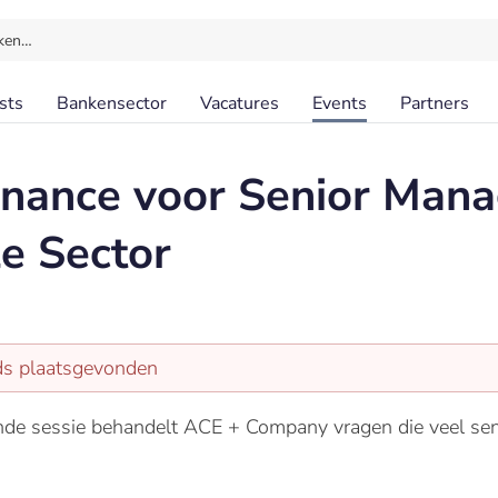
ken…
sts
Bankensector
Vacatures
Events
Partners
nance voor Senior Mana
le Sector
eds plaatsgevonden
nde sessie behandelt ACE + Company vragen die veel senio