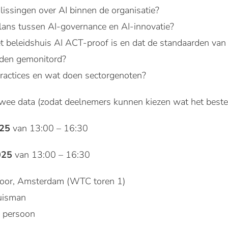
issingen over AI binnen de organisatie?
alans tussen AI-governance en AI-innovatie?
t beleidshuis AI ACT-proof is en dat de standaarden van 
rden gemonitord?
practices en wat doen sectorgenoten?
wee data (zodat deelnemers kunnen kiezen wat het beste
025
van 13:00 – 16:30
025
van 13:00 – 16:30
toor, Amsterdam (WTC toren 1)
Wuisman
r persoon