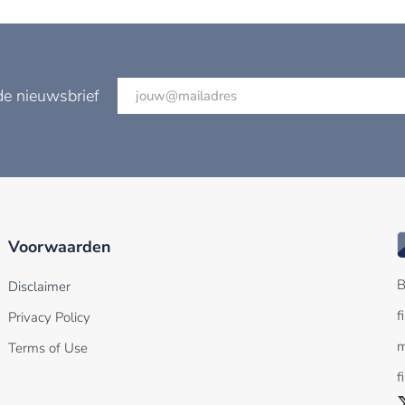
de nieuwsbrief
Voorwaarden
B
Disclaimer
f
Privacy Policy
m
Terms of Use
f