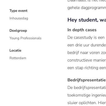
Daarnaast is het nie
gehele dagprogramm
Type event
Inhousedag
Hey student, wa
In depth cases
Doelgroep
De casestudy is een 
Young Professionals
een drie uur durend
Locatie
bedrijf naar voren z
Rotterdam
constructieve manier 
een stap richting ee
Bedrijfspresentatie
De bedrijfspresentati
toekomstige ingenieu
sluier oplichten. Hie