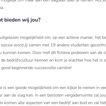
t mogelijk om maar aan één dagdeel deel te nemen. Als j
a.
t bieden wij jou?
uitgelezen mogelijkheid om, op een actieve manier, het bes
e sessie word jij samen met 19 andere studenten geconfr
ou kunnen komen. Door met dit fictieve probleem aan de sl
de bedrijfscultuur kennen en kom je erachter hoe het is om 
n goed beginnende succesvolle carrière!
e is een goede mogelijkheid om een kijkje te nemen in een 
r aan de slag kan. In een besloten vergaderruimte zal jo
rin komen alle aspecten van een bedrijf aan bod en zal het 