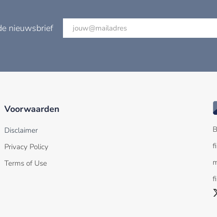
de nieuwsbrief
Voorwaarden
B
Disclaimer
f
Privacy Policy
m
Terms of Use
f