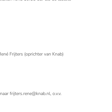
né Frijters (oprichter van Knab)
aar frijters.rene@knab.nl, o.v.v.