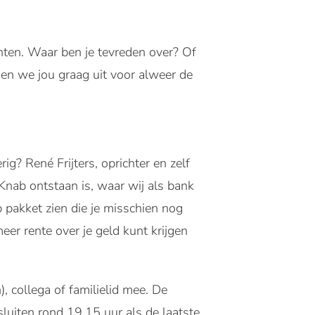
nten. Waar ben je tevreden over? Of
en we jou graag uit voor alweer de
? René Frijters, oprichter en zelf
Knab ontstaan is, waar wij als bank
b pakket zien die je misschien nog
eer rente over je geld kunt krijgen
, collega of familielid mee. De
luiten rond 19.15 uur als de laatste