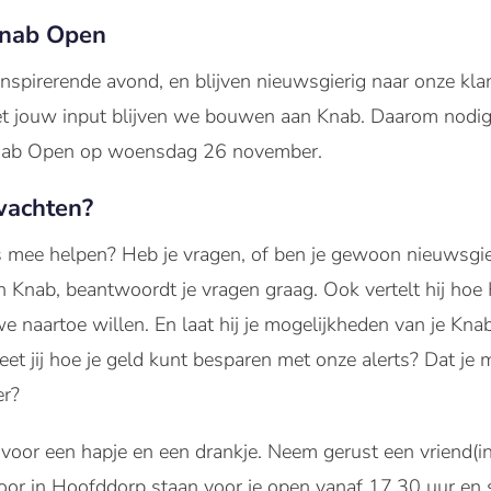
Knab Open
nspirerende avond, en blijven nieuwsgierig naar onze kla
et jouw input blijven we bouwen aan Knab. Daarom nodig
Knab Open op woensdag 26 november.
wachten?
mee helpen? Heb je vragen, of ben je gewoon nieuwsgierig
n Knab, beantwoordt je vragen graag. Ook vertelt hij hoe 
e naartoe willen. En laat hij je mogelijkheden van je Kna
et jij hoe je geld kunt besparen met onze alerts? Dat je m
er?
voor een hapje en een drankje. Neem gerust een vriend(in)
or in Hoofddorp staan voor je open vanaf 17.30 uur en s