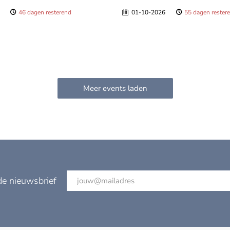
46 dagen resterend
01-10-2026
55 dagen rester
de nieuwsbrief