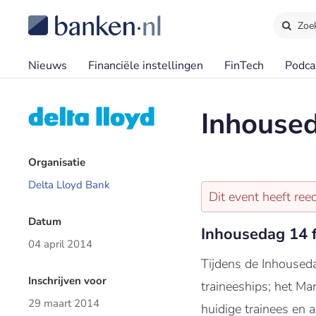
Zoe
Nieuws
Financiële instellingen
FinTech
Podca
Inhoused
Organisatie
Delta Lloyd Bank
Dit event heeft re
Datum
Inhousedag 14 f
04 april 2014
Tijdens de Inhouseda
Inschrijven voor
traineeships; het Man
29 maart 2014
huidige trainees en 