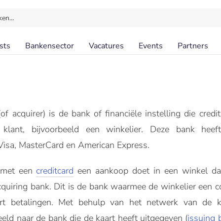
ken…
sts
Bankensector
Vacatures
Events
Partners
of acquirer) is de bank of financiële instelling die cred
 klant, bijvoorbeeld een winkelier. Deze bank heef
 Visa, MasterCard en American Express.
 met een
creditcard
een aankoop doet in een winkel dan 
cquiring bank. Dit is de bank waarmee de winkelier een c
art betalingen. Met behulp van het netwerk van de ka
eld naar de bank die de kaart heeft uitgegeven (
issuing 