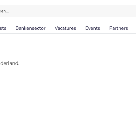
ken…
sts
Bankensector
Vacatures
Events
Partners
ederland.