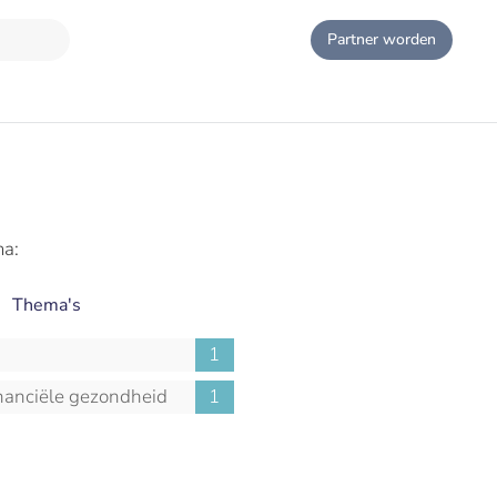
Partner worden
ma:
Thema's
1
nanciële gezondheid
1