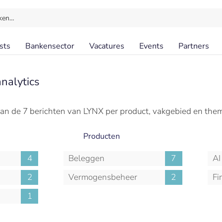
ken…
sts
Bankensector
Vacatures
Events
Partners
nalytics
an de 7 berichten van LYNX per product, vakgebied en the
Producten
4
Beleggen
7
AI
2
Vermogensbeheer
2
Fi
1