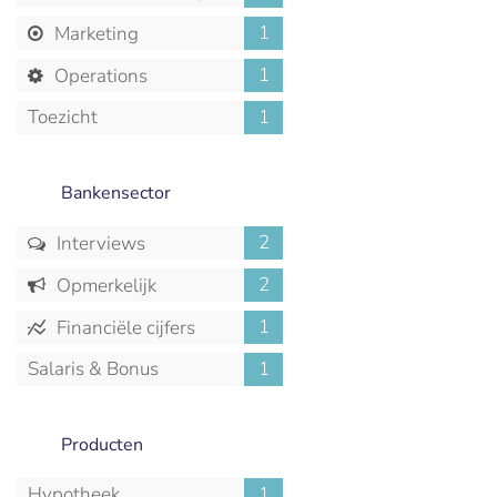
1
Marketing
1
Operations
Toezicht
1
Bankensector
2
Interviews
2
Opmerkelijk
1
Financiële cijfers
Salaris & Bonus
1
Producten
Hypotheek
1